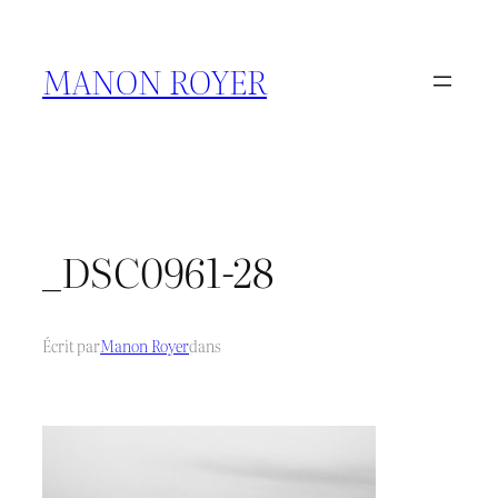
Aller
au
contenu
MANON ROYER
_DSC0961-28
Écrit par
Manon Royer
dans